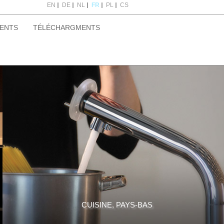
EN
DE
NL
FR
PL
CS
MENTS
TÉLÉCHARGMENTS
CUISINE, PAYS-BAS